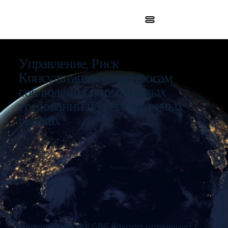
Управление, Риск
Консультации по вопросам
соблюдения нормативных
требований на регулируемых
рынках
Компания Pnyx Hill GRC Advisors сотрудничает с