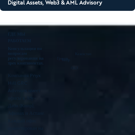
Digital Assets, Web3 & AML Advisory
ГДЕ МЫ
РАБОТАЕМ
Консультации по
вопросам
Казахстан
регулирования на
Греция
Кипр
трех континентах.
ОАЭ
Компания Pnyx
Hill GRC
Advisors имеет
офисы в Абу-
Даби (Кипр),
Афинах и Астане.
Каждый офис
ориентирован на