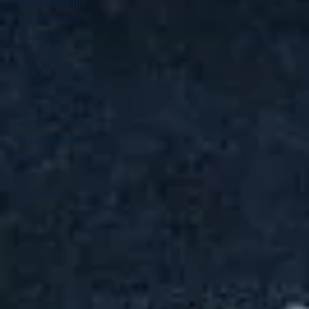
обслуживание
нормативно-
правовой среды,
в которой он
работает, обладая
непосредственны
м знанием
местных властей,
лицензионных
рамок и
рыночных
ожиданий.