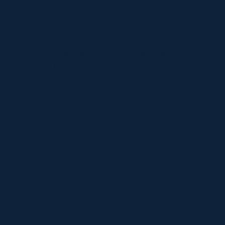
Отказ от ответственности
Условия эксплуатации
Политика конфиденциальности
данных
Политика в отношении авторских
прав
Политика использования файлов
cookie
Лицензирование контента и
указание авторства