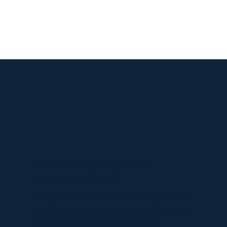
Стратегия. Управление. Соблюдение
нормативных требований.
Консультации по трансграничной стратегии,
корпоративному управлению и соблюдению
нормативных требований в странах