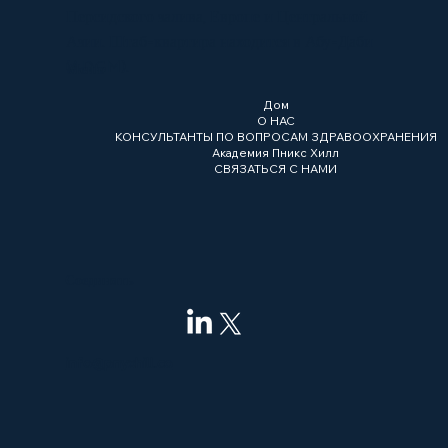
Персидского залива, Европе и Центральной
Азии. Штаб-квартира находится в Абу-Даби
(ADGM).
Меню
Дом
О НАС
КОНСУЛЬТАНТЫ ПО ВОПРОСАМ ЗДРАВООХРАНЕНИЯ
Академия Пникс Хилл
СВЯЗАТЬСЯ С НАМИ
Соединять
info@pnyxhill.co