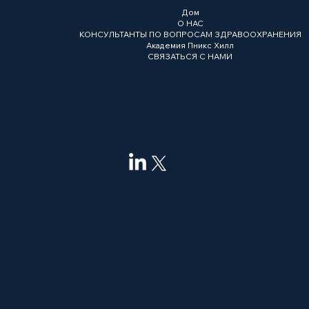
Дом
О НАС
КОНСУЛЬТАНТЫ ПО ВОПРОСАМ ЗДРАВООХРАНЕНИЯ
Академия Пникс Хилл
СВЯЗАТЬСЯ С НАМИ
Соединять
info@pnyxhill.co
Отказ от ответственности
Условия эксплуатации
Политика конфиденциальности
данных