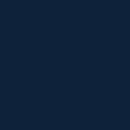
Политика в отношении авторских
прав
Политика использования файлов
cookie
Лицензирование контента и
указание авторства
Компания Pnyx Hill Ltd
зарегистрирована на Глобальном
рынке Абу-Даби под номером