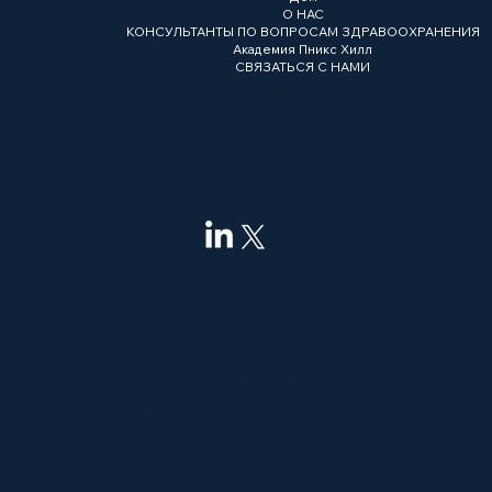
О НАС
КОНСУЛЬТАНТЫ ПО ВОПРОСАМ ЗДРАВООХРАНЕНИЯ
Академия Пникс Хилл
СВЯЗАТЬСЯ С НАМИ
Соединять
info@pnyxhill.co
Отказ от ответственности
Условия эксплуатации
Политика конфиденциальности
данных
Политика в отношении авторских