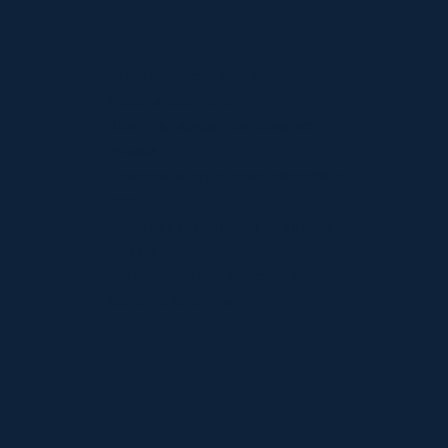
Отказ от ответственности
Условия эксплуатации
Политика конфиденциальности
данных
Политика в отношении авторских
прав
Политика использования файлов
cookie
Лицензирование контента и
указание авторства