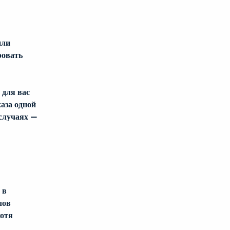
 
или 
овать 
для вас 
аза одной 
случаях — 
 в 
лов 
отя 