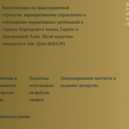
Д
Консультации по трансграничной
О
К
стратегии, корпоративному управлению и
А
соблюдению нормативных требований в
С
странах Персидского залива, Европе и
Центральной Азии. Штаб-квартира
находится в Абу-Даби (ADGM).
литика в
Политика
Лицензирование контента и
ношении
использован
указание авторства
торских
ия файлов
ав
cookie
обальном рынке