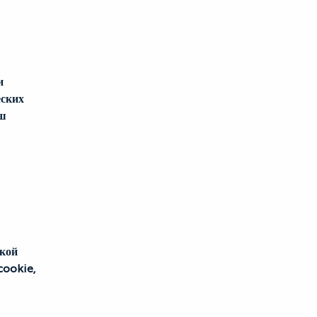
и 
ских 
ш 
кой 
ookie, 