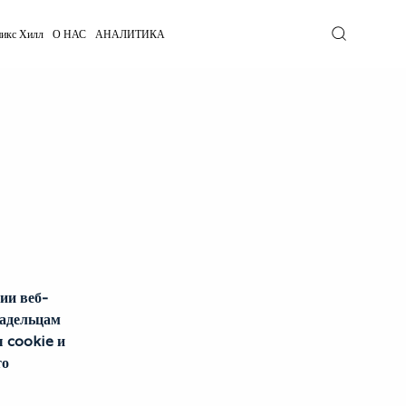
икс Хилл
О НАС
АНАЛИТИКА
ии веб-
адельцам 
 cookie и 
о 