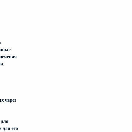
 
онные 
печения 
и.
х через 
 для 
 для его 