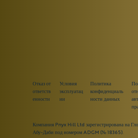
Отказ от
Условия
Политика
По
ответств
эксплуатац
конфиденциаль
от
енности
ии
ности данных
ав
пр
Компания Pnyx Hill Ltd зарегистрирована на Гл
Абу-Даби под номером ADGM (№ 18365).