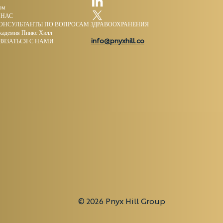
ом
 НАС
ОНСУЛЬТАНТЫ ПО ВОПРОСАМ ЗДРАВООХРАНЕНИЯ
кадемия Пникс Хилл
info@pnyxhill.co
ВЯЗАТЬСЯ С НАМИ
© 2026 Pnyx Hill Group