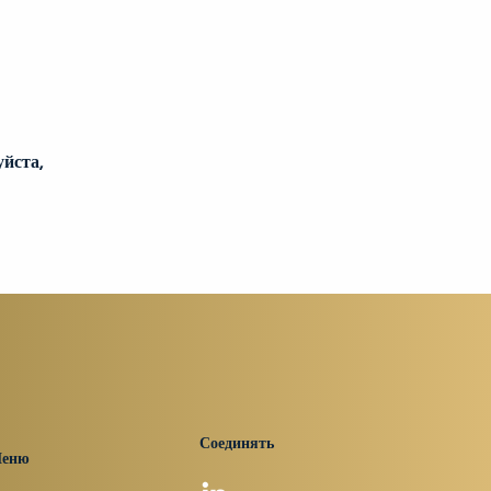
 
йста, 
Соединять
еню