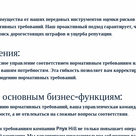
еимущества от наших передовых инструментов оценки рисков 
вных требований. Наш проактивный подход гарантирует, что
иск дорогостоящих штрафов и ущерба репутации.
ения:
ксное управление соответствием нормативным требованиям и
вашим потребностям. Эта гибкость позволяет вам корректир
блюдению нормативных требований.
к основным бизнес-функциям:
дению нормативных требований, ваша управленческая команда
осте, а не отвлекаться на сложные вопросы соответствия.
 требованиям компании Pnyx Hill не только повышает опера
ей компании. Мы гарантируем неукоснительное соблюдение вс