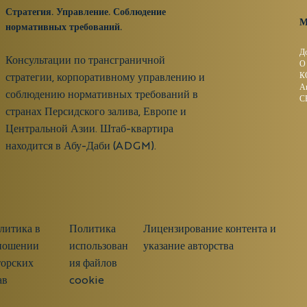
Стратегия. Управление. Соблюдение
М
нормативных требований.
Д
Консультации по трансграничной
О
К
стратегии, корпоративному управлению и
А
соблюдению нормативных требований в
С
странах Персидского залива, Европе и
Центральной Азии. Штаб-квартира
находится в Абу-Даби (ADGM).
литика в
Политика
Лицензирование контента и
ношении
использован
указание авторства
торских
ия файлов
ав
cookie