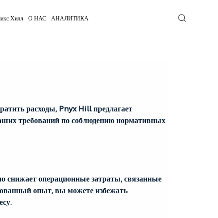
икс Хилл
О НАС
АНАЛИТИКА
тить расходы, Pnyx Hill предлагает 
ваших требований по соблюдению нормативных 
о снижает операционные затраты, связанные 
ованный опыт, вы можете избежать 
есу.