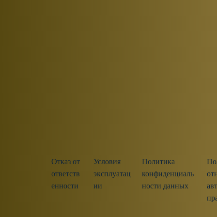
Отказ от
Условия
Политика
По
ответств
эксплуатац
конфиденциаль
от
енности
ии
ности данных
ав
пр