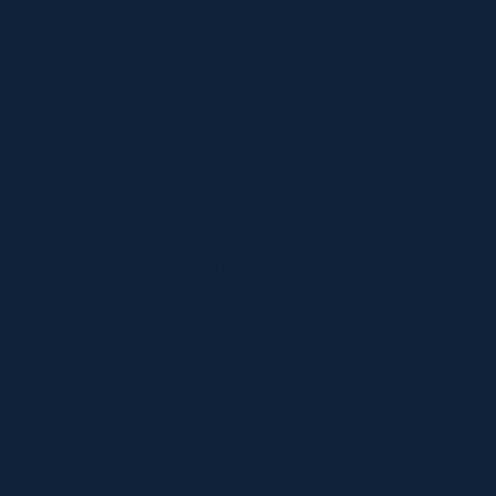
Отказ от ответственности
Условия эксплуатации
Политика конфиденциальности
данных
Политика в отношении авторских
прав
Политика использования файлов
cookie
Лицензирование контента и
указание авторства