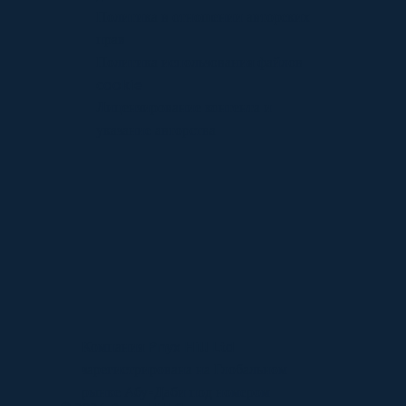
Политика в отношении авторских
прав
Политика использования файлов
cookie
Лицензирование контента и
указание авторства
Компания Pnyx Hill Ltd
зарегистрирована на Глобальном
рынке Абу-Даби под номером