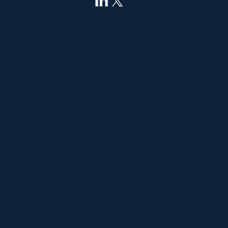
info@pnyxhill.co
Отказ от ответственности
Условия эксплуатации
Политика конфиденциальности
данных
Политика в отношении авторских
прав
Политика использования файлов
cookie
Лицензирование контента и
указание авторства