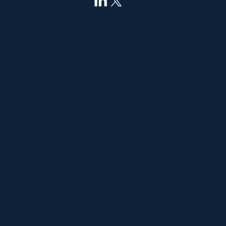
info@pnyxhill.co
Отказ от ответственности
Условия эксплуатации
Политика конфиденциальности
данных
Политика в отношении авторских
прав
Политика использования файлов
cookie
Лицензирование контента и
указание авторства