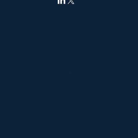
info@pnyxhill.co
Отказ от ответственности
Условия эксплуатации
Политика конфиденциальности
данных
Политика в отношении авторских
прав
Политика использования файлов
cookie
Лицензирование контента и
указание авторства