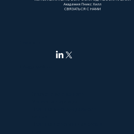
Академия Пникс Хилл
СВЯЗАТЬСЯ С НАМИ
Соединять
info@pnyxhill.co
Отказ от ответственности
Условия эксплуатации
Политика конфиденциальности
данных
Политика в отношении авторских
прав